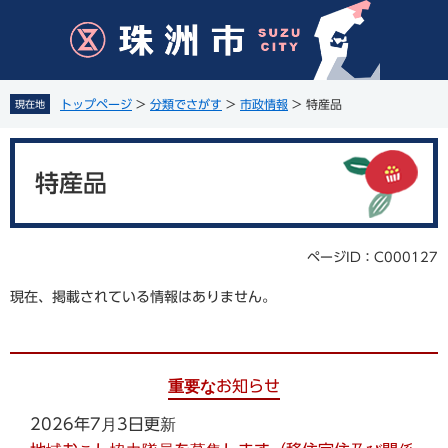
ペ
メ
ー
ニ
ジ
ュ
の
ー
先
を
トップページ
>
分類でさがす
>
市政情報
>
特産品
現在地
頭
飛
で
ば
本
す
し
文
。
て
特産品
本
文
へ
ページID：C000127
現在、掲載されている情報はありません。
重要なお知らせ
2026年7月3日更新