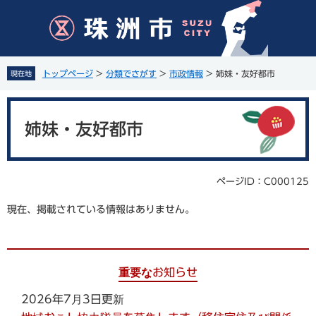
ペ
メ
ー
ニ
ジ
ュ
の
ー
先
を
トップページ
>
分類でさがす
>
市政情報
>
姉妹・友好都市
現在地
頭
飛
で
ば
本
す
し
文
。
て
姉妹・友好都市
本
文
へ
ページID：C000125
現在、掲載されている情報はありません。
重要なお知らせ
2026年7月3日更新