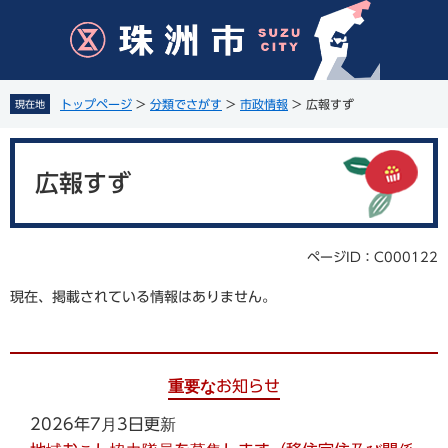
ペ
メ
ー
ニ
ジ
ュ
の
ー
先
を
トップページ
>
分類でさがす
>
市政情報
>
広報すず
現在地
頭
飛
で
ば
本
す
し
文
。
て
広報すず
本
文
へ
ページID：C000122
現在、掲載されている情報はありません。
重要なお知らせ
2026年7月3日更新