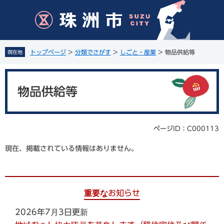
ペ
メ
ー
ニ
ジ
ュ
の
ー
先
を
トップページ
>
分類でさがす
>
しごと・産業
>
物品供給等
現在地
頭
飛
で
ば
本
す
し
文
。
て
物品供給等
本
文
へ
ページID：C000113
現在、掲載されている情報はありません。
重要なお知らせ
2026年7月3日更新