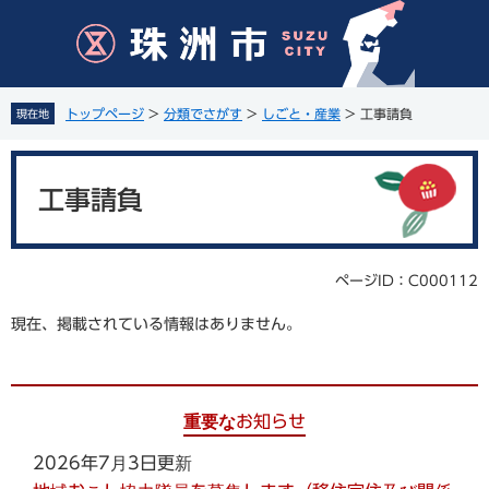
ペ
メ
ー
ニ
ジ
ュ
の
ー
先
を
トップページ
>
分類でさがす
>
しごと・産業
>
工事請負
現在地
頭
飛
で
ば
本
す
し
文
。
て
工事請負
本
文
へ
ページID：C000112
現在、掲載されている情報はありません。
重要なお知らせ
2026年7月3日更新