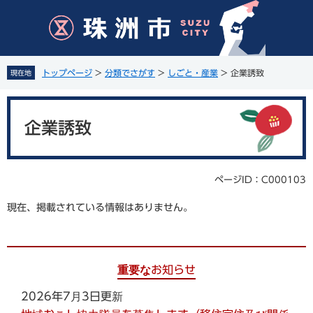
ペ
メ
ー
ニ
ジ
ュ
の
ー
先
を
トップページ
>
分類でさがす
>
しごと・産業
>
企業誘致
現在地
頭
飛
で
ば
本
す
し
文
。
て
企業誘致
本
文
へ
ページID：C000103
現在、掲載されている情報はありません。
重要なお知らせ
2026年7月3日更新