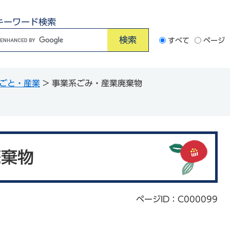
キーワード検索
G
すべて
ページ
o
o
ごと・産業
>
事業系ごみ・産業廃棄物
e
カ
ス
タ
ム
廃棄物
検
索
ページID：C000099