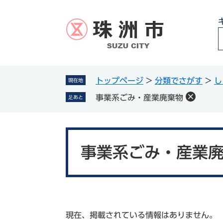
ペ
メ
ー
ニ
ジ
ュ
の
ー
先
を
頭
飛
g
で
ば
トップページ
>
分類でさがす
>
し
現在地
l
す
し
事業系ごみ・産業廃棄物
足あと
。
て
本
文
本
へ
文
事業系ごみ・産業
現在、掲載されている情報はありません。