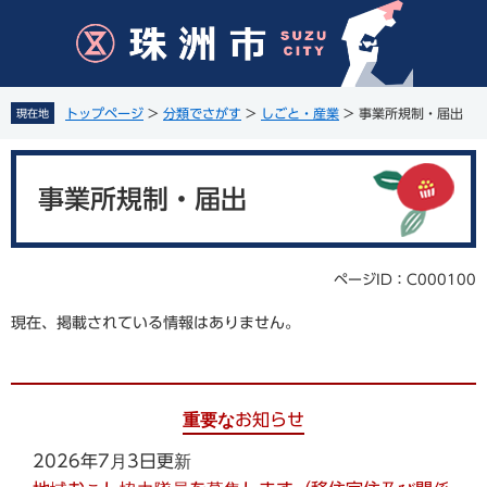
ペ
メ
ー
ニ
ジ
ュ
の
ー
先
を
トップページ
>
分類でさがす
>
しごと・産業
>
事業所規制・届出
現在地
頭
飛
で
ば
本
す
し
文
。
て
事業所規制・届出
本
文
へ
ページID：C000100
現在、掲載されている情報はありません。
重要なお知らせ
2026年7月3日更新