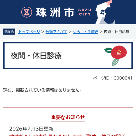
ペ
メ
ー
ニ
ジ
ュ
の
ー
先
を
トップページ
>
分類でさがす
>
くらし・手続き
>
夜間・休日診療
現在地
頭
飛
で
ば
本
す
し
文
。
て
夜間・休日診療
本
文
へ
ページID：C000041
現在、掲載されている情報はありません。
重要なお知らせ
2026年7月3日更新