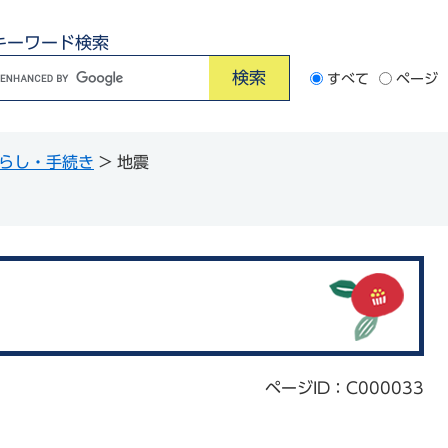
キーワード検索
G
すべて
ページ
o
o
らし・手続き
>
地震
e
カ
ス
タ
ム
検
索
ページID：C000033