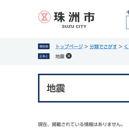
ペ
メ
ー
ニ
ジ
ュ
の
ー
先
を
頭
飛
g
で
ば
トップページ
>
分類でさがす
>
く
現在地
l
す
し
地震
足あと
。
て
本
文
本
へ
文
地震
現在、掲載されている情報はありません。