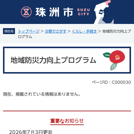
ペ
メ
ー
ニ
ジ
ュ
の
ー
先
を
トップページ
>
分類でさがす
>
くらし・手続き
>
地域防災力向上プ
現在地
頭
飛
ログラム
で
ば
す
し
本
。
て
文
地域防災力向上プログラム
本
文
へ
ページID：C000030
現在、掲載されている情報はありません。
重要なお知らせ
2026年7月3日更新