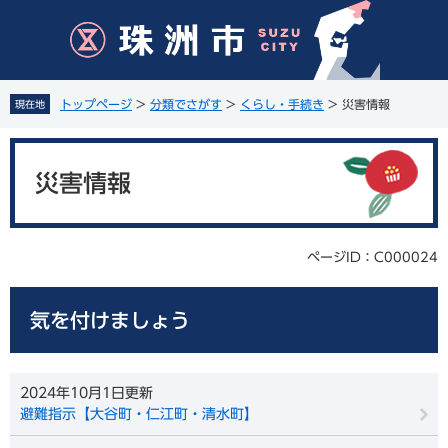
ペ
メ
ー
ニ
ジ
ュ
の
ー
先
を
トップページ
>
分類でさがす
>
くらし・手続き
>
災害情報
現在地
頭
飛
で
ば
本
す
し
文
。
て
災害情報
本
文
へ
ページID：C000024
気を付けましょう
2024年10月1日更新
避難指示【大谷町・仁江町・清水町】