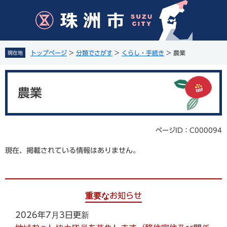
ペ
メ
ー
ニ
ジ
ュ
の
ー
先
を
トップページ
>
分類でさがす
>
くらし・手続き
>
農業
現在地
頭
飛
で
ば
本
す
し
文
。
て
農業
本
文
へ
ページID：C000094
現在、掲載されている情報はありません。
重要なお知らせ
2026年7月3日更新