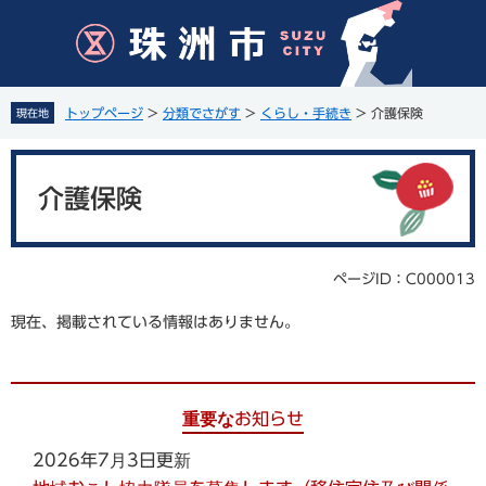
ペ
メ
ー
ニ
ジ
ュ
の
ー
先
を
トップページ
>
分類でさがす
>
くらし・手続き
>
介護保険
現在地
頭
飛
で
ば
本
す
し
文
。
て
介護保険
本
文
へ
ページID：C000013
現在、掲載されている情報はありません。
重要なお知らせ
2026年7月3日更新