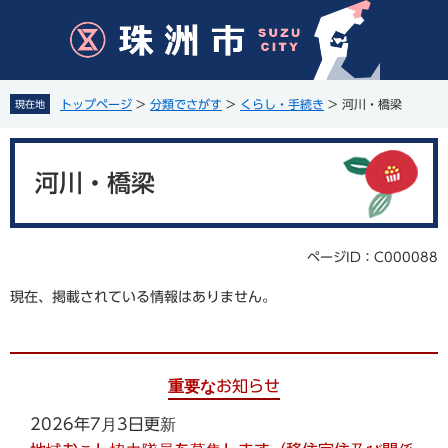
ペ
メ
ー
ニ
ジ
ュ
の
ー
先
を
トップページ
>
分類でさがす
>
くらし・手続き
>
河川・橋梁
現在地
頭
飛
で
ば
本
す
し
文
。
て
河川・橋梁
本
文
へ
ページID：C000088
現在、掲載されている情報はありません。
重要なお知らせ
2026年7月3日更新