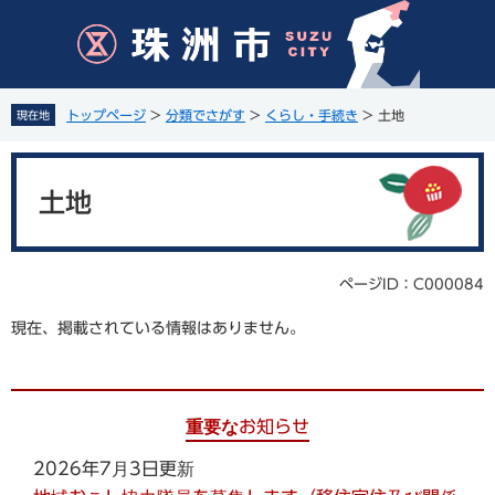
ペ
メ
ー
ニ
ジ
ュ
の
ー
先
を
トップページ
>
分類でさがす
>
くらし・手続き
>
土地
現在地
頭
飛
で
ば
本
す
し
文
。
て
土地
本
文
へ
ページID：C000084
現在、掲載されている情報はありません。
重要なお知らせ
2026年7月3日更新