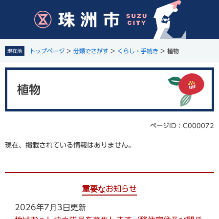
ペ
メ
ー
ニ
ジ
ュ
の
ー
先
を
トップページ
>
分類でさがす
>
くらし・手続き
>
植物
現在地
頭
飛
で
ば
本
す
し
文
。
て
植物
本
文
へ
ページID：C000072
現在、掲載されている情報はありません。
重要なお知らせ
2026年7月3日更新