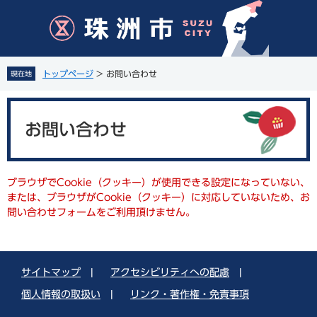
ペ
メ
ー
ニ
ジ
ュ
の
ー
先
を
トップページ
>
お問い合わせ
現在地
頭
飛
で
ば
本
す
し
文
。
て
お問い合わせ
本
文
へ
ブラウザでCookie（クッキー）が使用できる設定になっていない、
または、ブラウザがCookie（クッキー）に対応していないため、お
問い合わせフォームをご利用頂けません。
サイトマップ
|
アクセシビリティへの配慮
|
個人情報の取扱い
|
リンク・著作権・免責事項