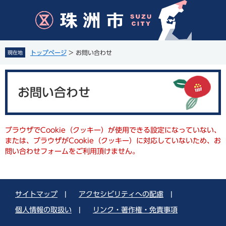
ペ
メ
ー
ニ
ジ
ュ
の
ー
先
を
トップページ
>
お問い合わせ
現在地
頭
飛
で
ば
本
す
し
文
。
て
お問い合わせ
本
文
へ
ブラウザでCookie（クッキー）が使用できる設定になっていない、
または、ブラウザがCookie（クッキー）に対応していないため、お
問い合わせフォームをご利用頂けません。
サイトマップ
|
アクセシビリティへの配慮
|
個人情報の取扱い
|
リンク・著作権・免責事項