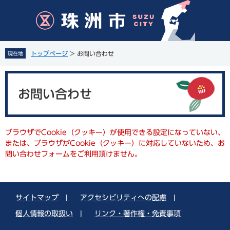
ペ
メ
ー
ニ
ジ
ュ
の
ー
先
を
トップページ
>
お問い合わせ
現在地
頭
飛
で
ば
本
す
し
文
。
て
お問い合わせ
本
文
へ
ブラウザでCookie（クッキー）が使用できる設定になっていない、
または、ブラウザがCookie（クッキー）に対応していないため、お
問い合わせフォームをご利用頂けません。
サイトマップ
|
アクセシビリティへの配慮
|
個人情報の取扱い
|
リンク・著作権・免責事項