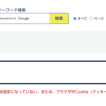
キーワード検索
G
すべて
ページ
o
o
e
カ
ス
タ
ム
検
索
きる設定になっていない、または、ブラウザがCookie（クッ