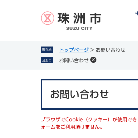
ペ
メ
ー
ニ
ジ
ュ
の
ー
先
を
頭
飛
g
で
ば
トップページ
>
お問い合わせ
現在地
l
す
し
お問い合わせ
足あと
。
て
本
文
本
へ
文
お問い合わせ
ブラウザでCookie（クッキー）が使用で
ォームをご利用頂けません。