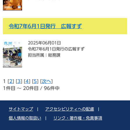
令和7年6月1日発行 広報すず
2025年06月01日
令和7年6月1日発行の広報すず
担当所属：総務課
1 [
2
] [
3
] [
4
] [
5
] [
次へ
]
1件目 ～ 20件目 / 96件中
サイトマップ
|
アクセシビリティへの配慮
|
個人情報の取扱い
|
リンク・著作権・免責事項