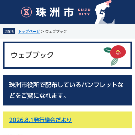
ペ
メ
ー
ニ
ジ
ュ
の
ー
先
を
トップページ
>
ウェブブック
現在地
頭
飛
で
ば
本
す
し
文
。
て
ウェブブック
本
文
へ
珠洲市役所で配布しているパンフレットな
どをご覧になれます。
2026.8.1発行議会だより