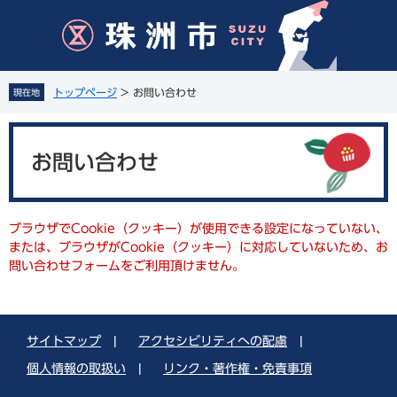
ペ
メ
ー
ニ
ジ
ュ
の
ー
先
を
トップページ
>
お問い合わせ
現在地
頭
飛
で
ば
本
す
し
文
。
て
お問い合わせ
本
文
へ
ブラウザでCookie（クッキー）が使用できる設定になっていない、
または、ブラウザがCookie（クッキー）に対応していないため、お
問い合わせフォームをご利用頂けません。
サイトマップ
|
アクセシビリティへの配慮
|
個人情報の取扱い
|
リンク・著作権・免責事項