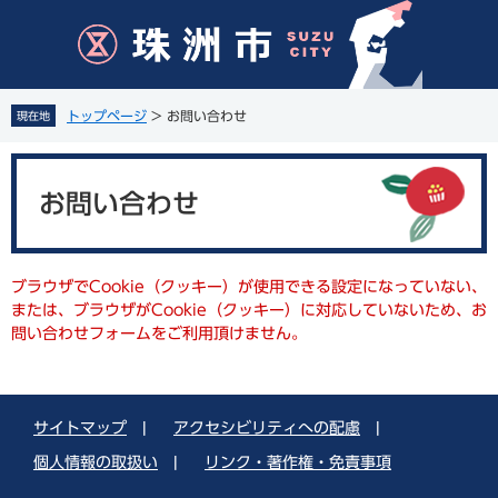
ペ
メ
ー
ニ
ジ
ュ
の
ー
先
を
トップページ
>
お問い合わせ
現在地
頭
飛
で
ば
本
す
し
文
。
て
お問い合わせ
本
文
へ
ブラウザでCookie（クッキー）が使用できる設定になっていない、
または、ブラウザがCookie（クッキー）に対応していないため、お
問い合わせフォームをご利用頂けません。
サイトマップ
|
アクセシビリティへの配慮
|
個人情報の取扱い
|
リンク・著作権・免責事項