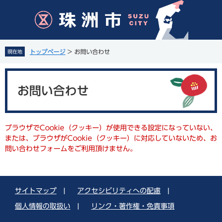
ペ
メ
ー
ニ
ジ
ュ
の
ー
先
を
トップページ
>
お問い合わせ
現在地
頭
飛
で
ば
本
す
し
文
。
て
お問い合わせ
本
文
へ
ブラウザでCookie（クッキー）が使用できる設定になっていない、
または、ブラウザがCookie（クッキー）に対応していないため、お
問い合わせフォームをご利用頂けません。
サイトマップ
|
アクセシビリティへの配慮
|
個人情報の取扱い
|
リンク・著作権・免責事項