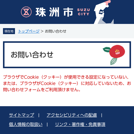
ペ
メ
ー
ニ
ジ
ュ
の
ー
先
を
トップページ
>
お問い合わせ
現在地
頭
飛
で
ば
本
す
し
文
。
て
お問い合わせ
本
文
へ
ブラウザでCookie（クッキー）が使用できる設定になっていない、
または、ブラウザがCookie（クッキー）に対応していないため、お
問い合わせフォームをご利用頂けません。
サイトマップ
|
アクセシビリティへの配慮
|
個人情報の取扱い
|
リンク・著作権・免責事項