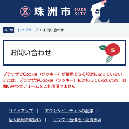
ペ
メ
ー
ニ
ジ
ュ
の
ー
先
を
トップページ
>
お問い合わせ
現在地
頭
飛
で
ば
本
す
し
文
。
て
お問い合わせ
本
文
へ
ブラウザでCookie（クッキー）が使用できる設定になっていない、
または、ブラウザがCookie（クッキー）に対応していないため、お
問い合わせフォームをご利用頂けません。
サイトマップ
|
アクセシビリティへの配慮
|
個人情報の取扱い
|
リンク・著作権・免責事項