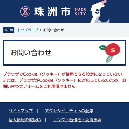
ペ
メ
ー
ニ
ジ
ュ
の
ー
先
を
トップページ
>
お問い合わせ
現在地
頭
飛
で
ば
本
す
し
文
。
て
お問い合わせ
本
文
へ
ブラウザでCookie（クッキー）が使用できる設定になっていない、
または、ブラウザがCookie（クッキー）に対応していないため、お
問い合わせフォームをご利用頂けません。
サイトマップ
|
アクセシビリティへの配慮
|
個人情報の取扱い
|
リンク・著作権・免責事項