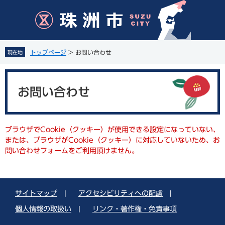
ペ
メ
ー
ニ
ジ
ュ
の
ー
先
を
トップページ
>
お問い合わせ
現在地
頭
飛
で
ば
本
す
し
文
。
て
お問い合わせ
本
文
へ
ブラウザでCookie（クッキー）が使用できる設定になっていない、
または、ブラウザがCookie（クッキー）に対応していないため、お
問い合わせフォームをご利用頂けません。
サイトマップ
|
アクセシビリティへの配慮
|
個人情報の取扱い
|
リンク・著作権・免責事項