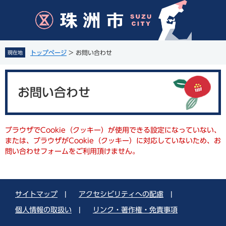
ペ
メ
ー
ニ
ジ
ュ
の
ー
先
を
トップページ
>
お問い合わせ
現在地
頭
飛
で
ば
本
す
し
文
。
て
お問い合わせ
本
文
へ
ブラウザでCookie（クッキー）が使用できる設定になっていない、
または、ブラウザがCookie（クッキー）に対応していないため、お
問い合わせフォームをご利用頂けません。
サイトマップ
|
アクセシビリティへの配慮
|
個人情報の取扱い
|
リンク・著作権・免責事項