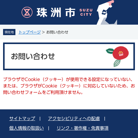
ペ
メ
ー
ニ
ジ
ュ
の
ー
先
を
トップページ
>
お問い合わせ
現在地
頭
飛
で
ば
本
す
し
文
。
て
お問い合わせ
本
文
へ
ブラウザでCookie（クッキー）が使用できる設定になっていない、
または、ブラウザがCookie（クッキー）に対応していないため、お
問い合わせフォームをご利用頂けません。
サイトマップ
|
アクセシビリティへの配慮
|
個人情報の取扱い
|
リンク・著作権・免責事項