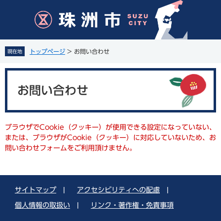
ペ
メ
ー
ニ
ジ
ュ
の
ー
先
を
トップページ
>
お問い合わせ
現在地
頭
飛
で
ば
本
す
し
文
。
て
お問い合わせ
本
文
へ
ブラウザでCookie（クッキー）が使用できる設定になっていない、
または、ブラウザがCookie（クッキー）に対応していないため、お
問い合わせフォームをご利用頂けません。
サイトマップ
|
アクセシビリティへの配慮
|
個人情報の取扱い
|
リンク・著作権・免責事項