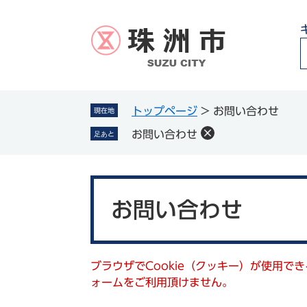
ペ
メ
ー
ニ
ジ
ュ
の
ー
先
を
頭
飛
g
で
ば
トップページ
>
お問い合わせ
現在地
l
す
し
お問い合わせ
足あと
。
て
本
文
本
へ
文
お問い合わせ
ブラウザでCookie（クッキー）が使用で
ォームをご利用頂けません。