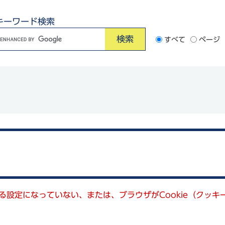
キーワード検索
G
すべて
ページ
o
o
e
カ
ス
タ
ム
検
索
きる設定になっていない、または、ブラウザがCookie（クッ