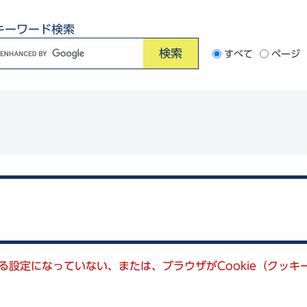
キーワード検索
G
すべて
ページ
o
o
e
カ
ス
タ
ム
検
索
きる設定になっていない、または、ブラウザがCookie（クッ