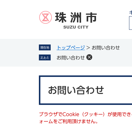
ペ
メ
ー
ニ
ジ
ュ
の
ー
先
を
頭
飛
g
で
ば
トップページ
>
お問い合わせ
現在地
l
す
し
お問い合わせ
足あと
。
て
本
文
本
へ
文
お問い合わせ
ブラウザでCookie（クッキー）が使用で
ォームをご利用頂けません。