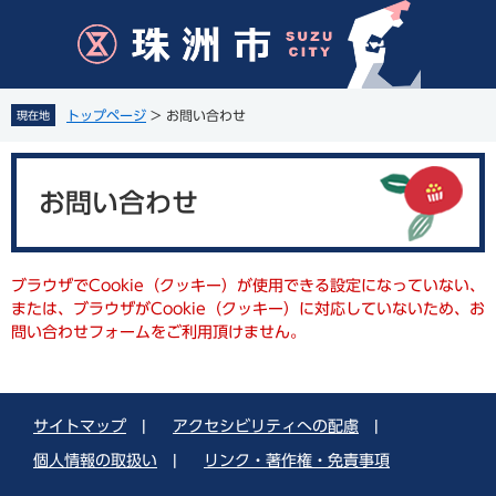
ペ
メ
ー
ニ
ジ
ュ
の
ー
先
を
トップページ
>
お問い合わせ
現在地
頭
飛
で
ば
本
す
し
文
。
て
お問い合わせ
本
文
へ
ブラウザでCookie（クッキー）が使用できる設定になっていない、
または、ブラウザがCookie（クッキー）に対応していないため、お
問い合わせフォームをご利用頂けません。
サイトマップ
|
アクセシビリティへの配慮
|
個人情報の取扱い
|
リンク・著作権・免責事項