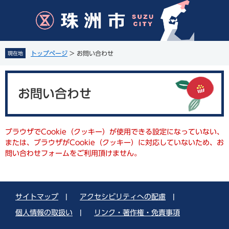
ペ
メ
ー
ニ
ジ
ュ
の
ー
先
を
トップページ
>
お問い合わせ
現在地
頭
飛
で
ば
本
す
し
文
。
て
お問い合わせ
本
文
へ
ブラウザでCookie（クッキー）が使用できる設定になっていない、
または、ブラウザがCookie（クッキー）に対応していないため、お
問い合わせフォームをご利用頂けません。
サイトマップ
|
アクセシビリティへの配慮
|
個人情報の取扱い
|
リンク・著作権・免責事項