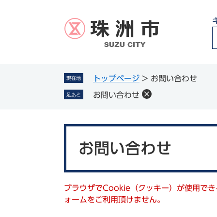
ペ
メ
ー
ニ
ジ
ュ
の
ー
先
を
頭
飛
g
で
ば
トップページ
>
お問い合わせ
現在地
l
す
し
お問い合わせ
足あと
。
て
本
文
本
へ
文
お問い合わせ
ブラウザでCookie（クッキー）が使用で
ォームをご利用頂けません。