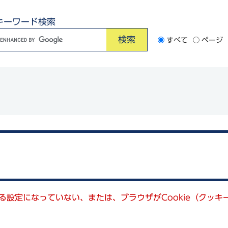
キーワード検索
G
すべて
ページ
o
o
e
カ
ス
タ
ム
検
索
きる設定になっていない、または、ブラウザがCookie（クッ