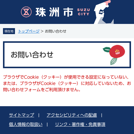
ペ
メ
ー
ニ
ジ
ュ
の
ー
先
を
トップページ
>
お問い合わせ
現在地
頭
飛
で
ば
本
す
し
文
。
て
お問い合わせ
本
文
へ
ブラウザでCookie（クッキー）が使用できる設定になっていない、
または、ブラウザがCookie（クッキー）に対応していないため、お
問い合わせフォームをご利用頂けません。
サイトマップ
|
アクセシビリティへの配慮
|
個人情報の取扱い
|
リンク・著作権・免責事項