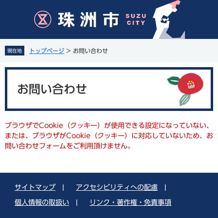
ペ
メ
ー
ニ
ジ
ュ
の
ー
先
を
トップページ
>
お問い合わせ
現在地
頭
飛
で
ば
本
す
し
文
。
て
お問い合わせ
本
文
へ
ブラウザでCookie（クッキー）が使用できる設定になっていない、
または、ブラウザがCookie（クッキー）に対応していないため、お
問い合わせフォームをご利用頂けません。
サイトマップ
|
アクセシビリティへの配慮
|
個人情報の取扱い
|
リンク・著作権・免責事項