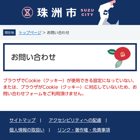
ペ
メ
ー
ニ
ジ
ュ
の
ー
先
を
トップページ
>
お問い合わせ
現在地
頭
飛
で
ば
本
す
し
文
。
て
お問い合わせ
本
文
へ
ブラウザでCookie（クッキー）が使用できる設定になっていない、
または、ブラウザがCookie（クッキー）に対応していないため、お
問い合わせフォームをご利用頂けません。
サイトマップ
|
アクセシビリティへの配慮
|
個人情報の取扱い
|
リンク・著作権・免責事項