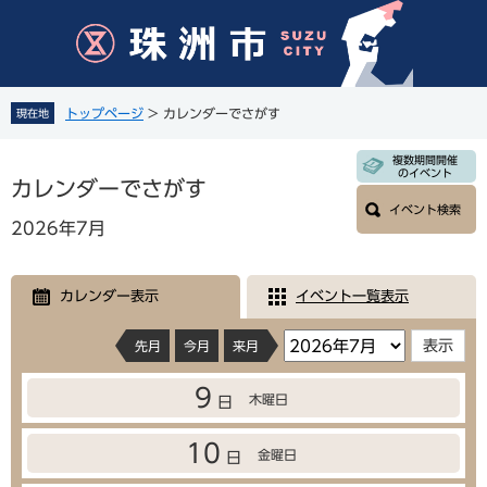
ペ
メ
ー
ニ
ジ
ュ
の
ー
先
を
トップページ
>
カレンダーでさがす
現在地
頭
飛
で
ば
本
複数期間開催
す
し
のイベント
文
カレンダーでさがす
。
て
イベント検索
本
2026年7月
文
へ
カレンダー表示
イベント一覧表示
先月
今月
来月
9
木曜日
日
10
金曜日
日