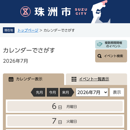
ペ
メ
ー
ニ
ジ
ュ
の
ー
先
を
トップページ
>
カレンダーでさがす
現在地
頭
飛
で
ば
本
複数期間開催
す
し
のイベント
文
カレンダーでさがす
。
て
イベント検索
本
2026年7月
文
へ
カレンダー表示
イベント一覧表示
先月
今月
来月
6
月曜日
日
7
火曜日
日