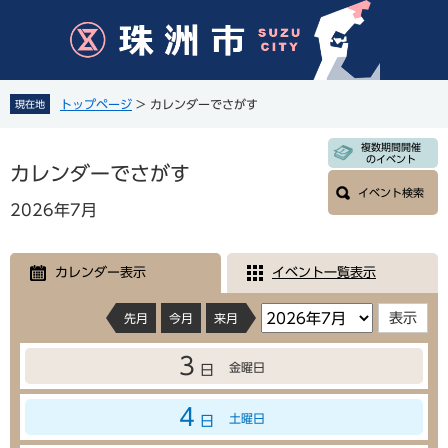
ペ
メ
ー
ニ
ジ
ュ
の
ー
先
を
トップページ
>
カレンダーでさがす
現在地
頭
飛
で
ば
本
複数期間開催
す
し
のイベント
文
カレンダーでさがす
。
て
イベント検索
本
2026年7月
文
へ
カレンダー表示
イベント一覧表示
先月
今月
来月
3
金曜日
日
4
土曜日
日