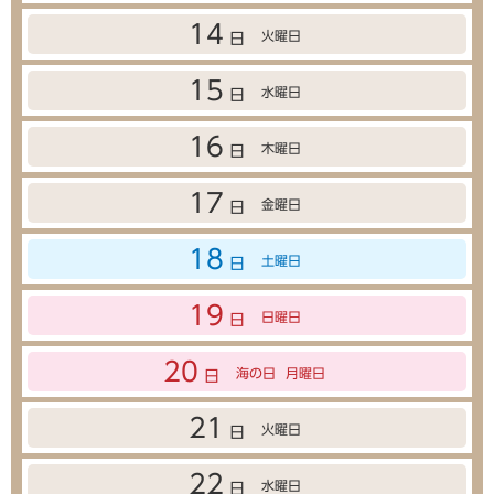
14
火曜日
日
15
水曜日
日
16
木曜日
日
17
金曜日
日
18
土曜日
日
19
日曜日
日
20
海の日
月曜日
日
21
火曜日
日
22
水曜日
日