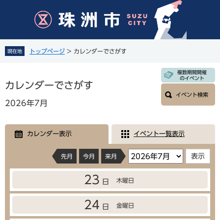
ペ
メ
ー
ニ
ジ
ュ
の
ー
先
を
トップページ
>
カレンダーでさがす
現在地
頭
飛
で
ば
本
複数期間開催
す
し
のイベント
文
カレンダーでさがす
。
て
イベント検索
本
2026年7月
文
へ
カレンダー表示
イベント一覧表示
先月
今月
来月
23
木曜日
日
24
金曜日
日