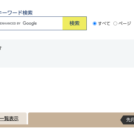
キーワード検索
G
すべて
ページ
o
o
す
e
カ
ス
タ
ム
検
索
一覧表示
先