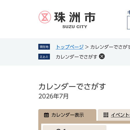
ペ
メ
ー
ニ
ジ
ュ
の
ー
先
を
頭
飛
g
で
ば
トップページ
>
カレンダーでさが
現在地
l
す
し
カレンダーでさがす
足あと
。
て
本
文
本
へ
文
カレンダーでさがす
2026年7月
カレンダー表示
イベント