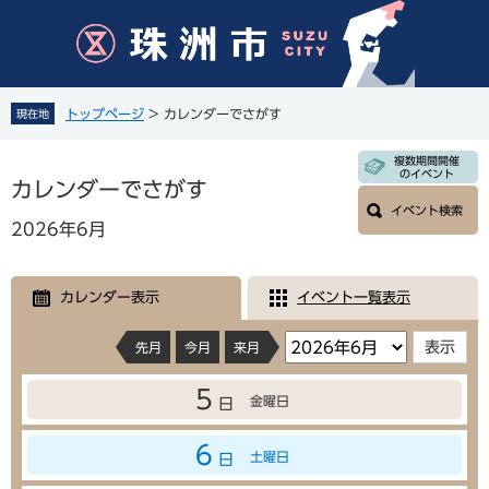
ペ
メ
ー
ニ
ジ
ュ
の
ー
先
を
トップページ
>
カレンダーでさがす
現在地
頭
飛
で
ば
本
複数期間開催
す
し
のイベント
文
カレンダーでさがす
。
て
イベント検索
本
2026年6月
文
へ
カレンダー表示
イベント一覧表示
先月
今月
来月
5
金曜日
日
6
土曜日
日