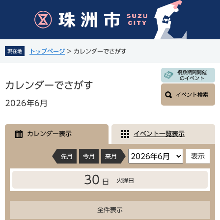
ペ
メ
ー
ニ
ジ
ュ
の
ー
先
を
トップページ
>
カレンダーでさがす
現在地
頭
飛
で
ば
本
複数期間開催
す
し
のイベント
文
カレンダーでさがす
。
て
イベント検索
本
2026年6月
文
へ
カレンダー表示
イベント一覧表示
先月
今月
来月
30
火曜日
日
全件表示