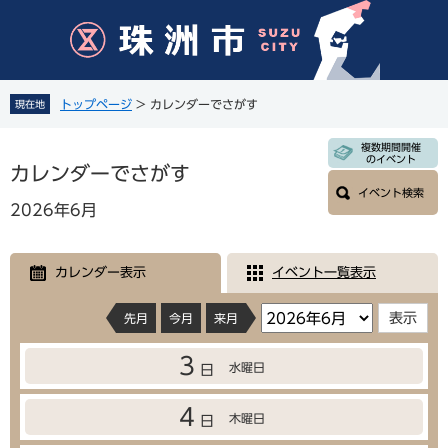
ペ
メ
ー
ニ
ジ
ュ
の
ー
先
を
トップページ
>
カレンダーでさがす
現在地
頭
飛
で
ば
本
複数期間開催
す
し
のイベント
文
カレンダーでさがす
。
て
イベント検索
本
2026年6月
文
へ
カレンダー表示
イベント一覧表示
先月
今月
来月
3
水曜日
日
4
木曜日
日