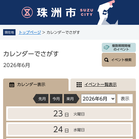
ペ
メ
ー
ニ
ジ
ュ
の
ー
先
を
トップページ
>
カレンダーでさがす
現在地
頭
飛
で
ば
本
複数期間開催
す
し
のイベント
文
カレンダーでさがす
。
て
イベント検索
本
2026年6月
文
へ
カレンダー表示
イベント一覧表示
先月
今月
来月
23
火曜日
日
24
水曜日
日