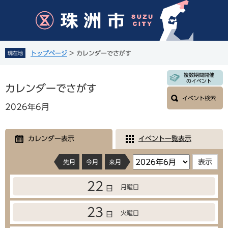
ペ
メ
ー
ニ
ジ
ュ
の
ー
先
を
トップページ
>
カレンダーでさがす
現在地
頭
飛
で
ば
本
複数期間開催
す
し
のイベント
文
カレンダーでさがす
。
て
イベント検索
本
2026年6月
文
へ
カレンダー表示
イベント一覧表示
先月
今月
来月
22
月曜日
日
23
火曜日
日